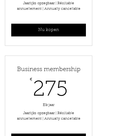
Jaarlijks opzegbaar | Résiliable
annuellement | Annually cancellable
Nu kopen
Business membership
€
275€
275
Elk jaar
Jaarlijks opzegbaar | Résiliable
annuellement | Annually cancellable